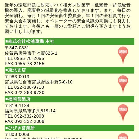
近年の環境問題に対応すべく排ガス対策型・低騒音・超低騒音
機の導入、廃棄物の減量化を推進しております。また、毎日の
安全朝礼、毎月１回の安全衛生委員会、年１回の全社員で行う
安全大会を実施し、オペレーターの安全意識の高揚にも努力し
ております。今後とも一層のご愛顧とご指導を頂きますようお
願い申し上げます。
■株式会社松浦重機 本社
〒847-0831
佐賀県唐津市千々賀626-1
TEL 0955-78-2055
FAX 0955-78-2155
■東北支店
〒983-0013
宮城県仙台市宮城野区中野5-6-10
TEL 022-388-9710
FAX 022-388-9720
■福岡営業所
〒819-1134
福岡県糸島市多久819-14
TEL 092-332-2008
FAX 092-332-2009
■ひびき営業所
〒808-0008