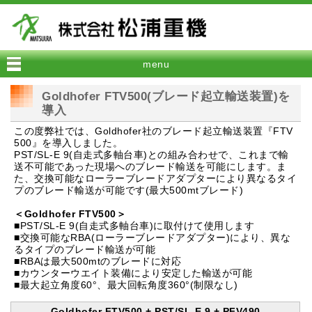
menu
Goldhofer FTV500(ブレード起立輸送装置)を
導入
この度弊社では、Goldhofer社のブレード起立輸送装置『FTV
500』を導入しました。
PST/SL-E 9(自走式多軸台車)との組み合わせで、これまで輸
送不可能であった現場へのブレード輸送を可能にします。ま
た、交換可能なローラーブレードアダプターにより異なるタイ
プのブレード輸送が可能です(最大500mtブレード)
＜Goldhofer FTV500＞
■PST/SL-E 9(自走式多軸台車)に取付けて使用します
■交換可能なRBA(ローラーブレードアダプター)により、異な
るタイプのブレード輸送が可能
■RBAは最大500mtのブレードに対応
■カウンターウエイト装備により安定した輸送が可能
■最大起立角度60°、最大回転角度360°(制限なし)
Goldhofer FTV500 + PST/SL-E 9 + PFV490