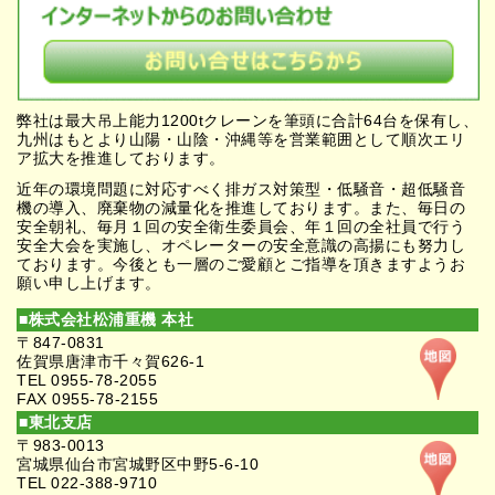
弊社は最大吊上能力1200tクレーンを筆頭に合計64台を保有し、
九州はもとより山陽・山陰・沖縄等を営業範囲として順次エリ
ア拡大を推進しております。
近年の環境問題に対応すべく排ガス対策型・低騒音・超低騒音
機の導入、廃棄物の減量化を推進しております。また、毎日の
安全朝礼、毎月１回の安全衛生委員会、年１回の全社員で行う
安全大会を実施し、オペレーターの安全意識の高揚にも努力し
ております。今後とも一層のご愛顧とご指導を頂きますようお
願い申し上げます。
■株式会社松浦重機 本社
〒847-0831
佐賀県唐津市千々賀626-1
TEL 0955-78-2055
FAX 0955-78-2155
■東北支店
〒983-0013
宮城県仙台市宮城野区中野5-6-10
TEL 022-388-9710